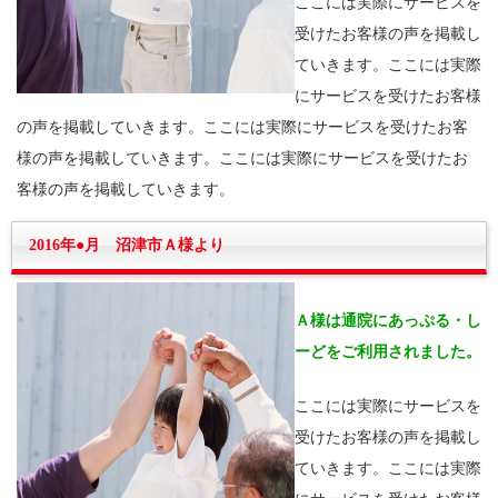
ここには実際にサービスを
受けたお客様の声を掲載し
ていきます。ここには実際
にサービスを受けたお客様
の声を掲載していきます。ここには実際にサービスを受けたお客
様の声を掲載していきます。ここには実際にサービスを受けたお
客様の声を掲載していきます。
2016年●月 沼津市Ａ様より
Ａ様は通院にあっぷる・し
ーどをご利用されました。
ここには実際にサービスを
受けたお客様の声を掲載し
ていきます。ここには実際