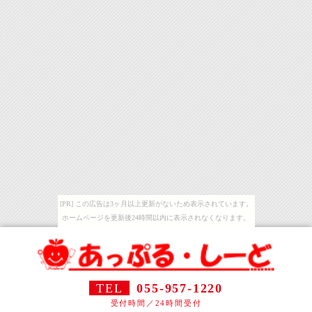
[PR] この広告は3ヶ月以上更新がないため表示されています。
ホームページを更新後24時間以内に表示されなくなります。
TEL
055-957-1220
受付時間／24時間受付