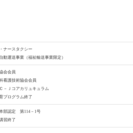
・ナースタクシー
自動運送事業（福祉輸送事業限定）
協会会員
科看護技術協会会員
Ｃ－Ｊコアカリュキュラム
育プログラム終了
本部認定 第114－1号
講習終了